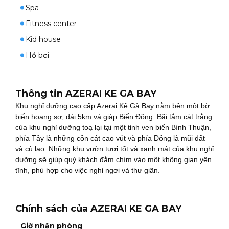
Spa
Fitness center
Kid house
Hồ bơi
Thông tin AZERAI KE GA BAY
Khu nghỉ dưỡng cao cấp Azerai Kê Gà Bay nằm bên một bờ
biển hoang sơ, dài 5km và giáp Biển Đông. Bãi tắm cát trắng
của khu nghỉ dưỡng toạ lại tại một tỉnh ven biển Bình Thuận,
phía Tây là những cồn cát cao vút và phía Đông là mũi đất
và cù lao. Những khu vườn tươi tốt và xanh mát của khu nghỉ
dưỡng sẽ giúp quý khách đắm chìm vào một không gian yên
tĩnh, phù hợp cho việc nghỉ ngơi và thư giãn.
Chính sách của AZERAI KE GA BAY
Giờ nhận phòng