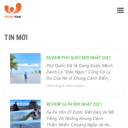
Togg
TIN MỚI
REVIEW PHÚ QUỐC MỚI NHẤT 2021
Phú Quốc Đã Và Đang Được Mệnh
Danh Là “Đảo Ngọc” Cũng Có Lý
Do Của Nó Vì Khung Cảnh Biển,
Thiên Nhiên Ở Đây Đều Đẹp Dịu
(Khoảng 5 năm trước)
Dàng V&a..
REVIEW SA PA MỚI NHẤT 2021
Sa Pa Vốn Dĩ Được Biết Đến Và Nổi
Tiếng Với Những Khung Cảnh
Thiên Nhiên Choáng Ngộp Và Hùng