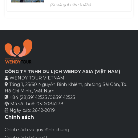
Vĩ, Núi Cao, Mây Trắng Đan Xen
(Khoảng 5 năm trước)
Lẫn Nhau
CÔNG TY TNHH DU LỊCH WENDY ASIA (VIỆT NAM)
WENDY TOUR VIETNAM
Tầng 1, 25/60 Nguyễn Bỉnh Khiêm, phường Sài Gòn, Tp.
Hồ Chí Minh., Việt Nam.
+84 (28)39142525 /0839142525
Mã số thuế: 0316084278
Ngày cấp: 26-12-2019
Chính sách
Chính sách và quy định chung
Chính sách bảo mật